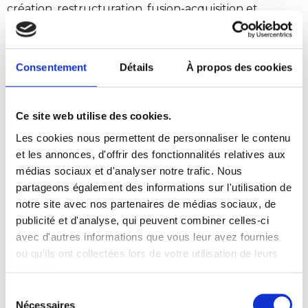
création, restructuration, fusion-acquisition et
également auprès d’entreprises en difficulté.
Il a développé par ailleurs un domaine d’intervention
Consentement
Détails
À propos des cookies
particulier au profit de différents professionnels de la
santé : médecins, dentistes, biologistes, pharmaciens
ainsi que certaines professions para-médicales. En
Ce site web utilise des cookies.
étroite collaboration avec le service fiscal du Cabinet
CJA, il assiste et conseille ces professionnels lors de
Les cookies nous permettent de personnaliser le contenu
leurs associations (contrat d’exercice en commun,
et les annonces, d'offrir des fonctionnalités relatives aux
SCP, SEL, SCM, SPFPL…) ainsi qu’au moment de la
médias sociaux et d'analyser notre trafic. Nous
transmission de leur patientèle.
partageons également des informations sur l'utilisation de
notre site avec nos partenaires de médias sociaux, de
Parallèlement, il a acquis une solide expérience dans
publicité et d'analyse, qui peuvent combiner celles-ci
le conseil auprès des établissements privés de santé
avec d'autres informations que vous leur avez fournies
qu’il assiste tant dans leurs relations avec les
ou qu'ils ont collectées lors de votre utilisation de leurs
praticiens que dans le cadre de leurs projets de
services.
croissance et de création de groupements
Sélection
spécifiques (GIE, GCS).
Nécessaires
du