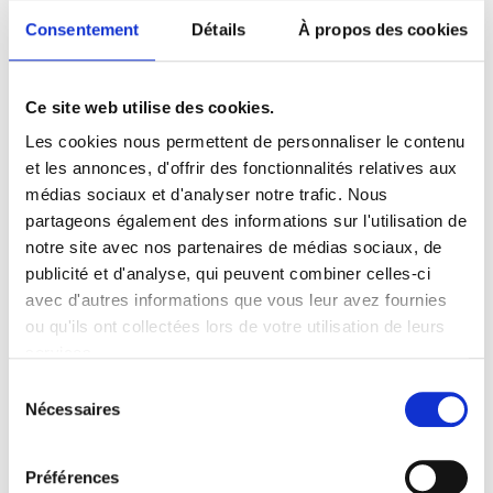
Consentement
Détails
À propos des cookies
Elle intervient au sein de l’équipe droit des sociétés
animée par Maître Alexis ROGER.
À ce titre, Justine accompagne une clientèle
Ce site web utilise des cookies.
composée essentiellement de PME et ETI dans le
Les cookies nous permettent de personnaliser le contenu
cadre de la gestion des opérations juridiques
et les annonces, d'offrir des fonctionnalités relatives aux
courantes, mais également exceptionnelles
médias sociaux et d'analyser notre trafic. Nous
notamment en matière de restructuration, de
partageons également des informations sur l'utilisation de
cession et d’opérations présentant des éléments
notre site avec nos partenaires de médias sociaux, de
d’extranéité.
publicité et d'analyse, qui peuvent combiner celles-ci
avec d'autres informations que vous leur avez fournies
ou qu'ils ont collectées lors de votre utilisation de leurs
Formation
services.
Master 2
Sélection
Droit des Affaires
Nécessaires
du
Université de Nantes (2018)
consentement
Master 1
Préférences