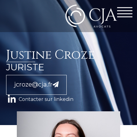
Justine Croze
JURISTE
jcroze@cja.fr
Contacter sur linkedin