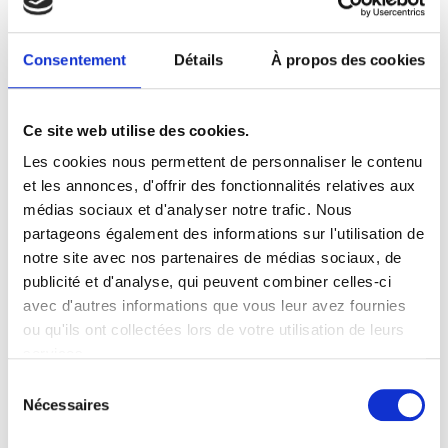
suivants :
Droit des sociétés
Consentement
Détails
À propos des cookies
Fusions-acquisitions – Restructurations –
Cessions d’entreprises
Leverage buy-out (LBO), capital investissement
Ce site web utilise des cookies.
Groupe de sociétés
Les cookies nous permettent de personnaliser le contenu
Droit commercial
et les annonces, d'offrir des fonctionnalités relatives aux
médias sociaux et d'analyser notre trafic. Nous
Il a également développé une compétence
partageons également des informations sur l'utilisation de
particulière dans le domaine de la transmission de
notre site avec nos partenaires de médias sociaux, de
fonds de commerce et la rédaction de baux
publicité et d'analyse, qui peuvent combiner celles-ci
commerciaux.
avec d'autres informations que vous leur avez fournies
ou qu'ils ont collectées lors de votre utilisation de leurs
Formation
services.
Sélection
CAPA
Nécessaires
du
(Certificat d’aptitude à la profession d’avocat)
consentement