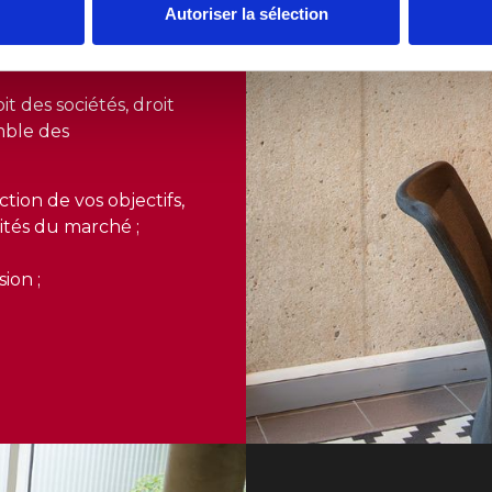
Autoriser la sélection
on et la mise en œuvre
rme) des sociétés par
it des sociétés, droit
mble des
tion de vos objectifs,
ités du marché ;
ion ;