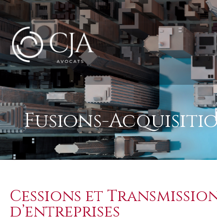
Fusions-Acquisitio
Cessions et Transmissio
d’entreprises​