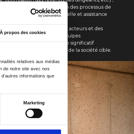
 voie de cession (préparation des processus de
 la documentation contractuelle et assistance
d’opérations secondaires.
aissance des techniques, des acteurs et des
À propos des cookies
apital investissement, nos équipes
ent en synergie sur un nombre significatif
 le stade de développement de la société cible.
nnalités relatives aux médias
on de notre site avec nos
 d'autres informations que
Marketing