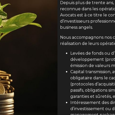
Depuis plus de trente ans
reconnue dans les opération
Avocats est à ce titre le c
d’investisseurs profession
business angels.
Nous accompagnons nos clie
réalisation de leurs opérati
Levées de fonds ou d’i
développement (protoc
émission de valeurs mo
Capital transmission, 
obligataire dans le c
(protocoles d’acquisiti
passifs, obligations s
garanties et sûretés, et
Intéressement des dir
d’investissement ou d
management package, o