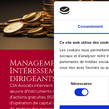
Consentement
Ce site web utilise des cook
Les cookies nous permettent d
sociaux et d'analyser notre t
Management packages 
partenaires de médias sociaux
vous leur avez fournies ou qu'
Intéressement des salar
dirigeants
Sélection
Nécessaires
du
CJA Avocats intervient régulièrement dans la struct
consentement
œuvre d’instruments de partage de création de val
d’actions gratuites, BSPCE, stock-options, etc.) tant
d’opération de capital investissement que dans l’obj
de motiver des personnes identifiées comme clés (dir