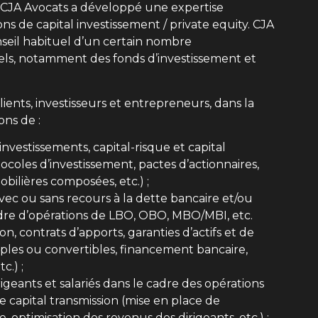
, CJA Avocats a développé une expertise
s de capital investissement / private equity. CJA
onseil habituel d’un certain nombre
nels, notamment des fonds d’investissement et
nts, investisseurs et entrepreneurs, dans la
ons de :
nvestissements, capital-risque et capital
oles d’investissement, pactes d’actionnaires,
bilières composées, etc.) ;
avec ou sans recours à la dette bancaire et/ou
adre d’opérations de LBO, OBO, MBO/MBI, etc.
on, contrats d’apports, garanties d’actifs et de
imples ou convertibles, financement bancaire,
c.) ;
igeants et salariés dans le cadre des opérations
e capital transmission (mise en place de
ptimisation des revenus des dirigeants, etc.) ;