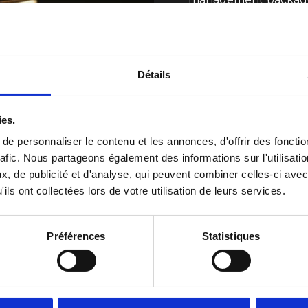
Désinvestissement par
cession, rédaction de
aux négociations) ou 
Fortes d’une parfaite conn
Détails
enjeux des opérations de c
pluridisciplinaires travaill
d’opérations, quel que soit
ies.
e personnaliser le contenu et les annonces, d'offrir des fonctio
rafic. Nous partageons également des informations sur l'utilisati
/
, de publicité et d'analyse, qui peuvent combiner celles-ci avec
ils ont collectées lors de votre utilisation de leurs services.
iés et
Préférences
Statistiques
uration et la mise en
eur (attribution
 dans le cadre
ectif de sécuriser et
igeants et salariés).